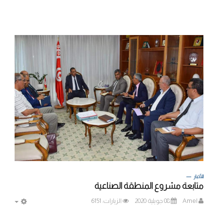
الأخبار
متابعة مشروع المنطقة الصناعية
Amel
08 جويلية 2020
الزيارات: 6151
MPTY