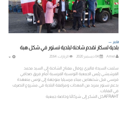
الأخبار
بلدية لسكار تقدم شاحنة لبلدية تستور في شكل هبة
Amel
04 ديسمبر 2020
الزيارات: 2864
MPTY
سلمت السيدة فاليري روفال مفتاح الشاحنة إلى السيد محمد
الفرشيشي رئيس الجمعية التونسية الفرنسية أمام فريق صحافي
فرنسي قبل شحنهامن ميناء مرسيليا متوجهة إلى تونس متعهدة
بدعم تستور بمزيد من المعدات ومرافقة البلدية في مشروع التصرف
في النفايات .
AFRAHTكل الشكر إلى شركائنا وخاصة جمعية