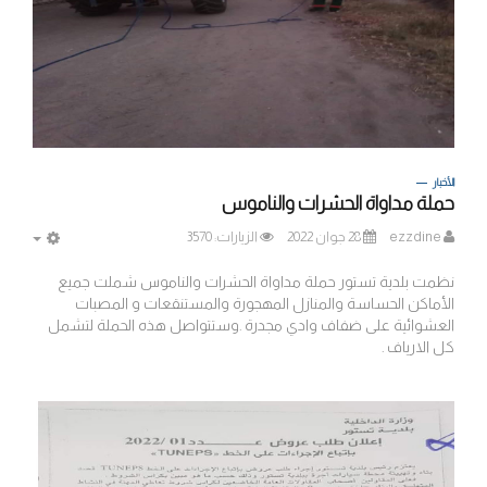
الأخبار
حملة مداواة الحشرات والناموس
ezzdine
28 جوان 2022
الزيارات: 3570
MPTY
نظمت بلدية تستور حملة مداواة الحشرات والناموس شملت جميع
الأماكن الحساسة والمنازل المهجورة والمستنقعات و المصبات
العشوائية على ضفاف وادي مجدرة .وستتواصل هذه الحملة لتشمل
كل الارياف .