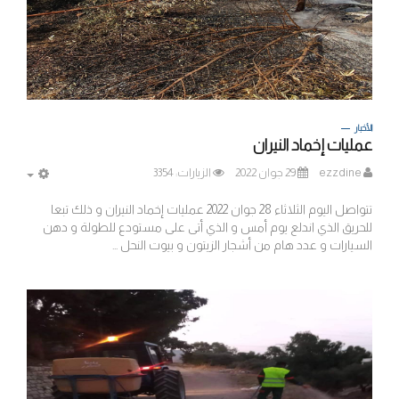
الأخبار
عمليات إخماد النيران
ezzdine
29 جوان 2022
الزيارات: 3354
MPTY
تتواصل اليوم الثلاثاء 28 جوان 2022 عمليات إخماد النيران و ذلك تبعا
للحريق الذي اندلع يوم أمس و الذي أتى على مستودع للطولة و دهن
السيارات و عدد هام من أشجار الزيتون و بيوت النحل ...