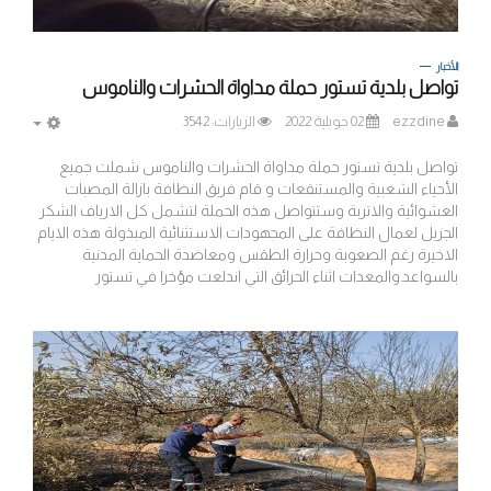
الأخبار
تواصل بلدية تستور حملة مداواة الحشرات والناموس
ezzdine
02 جويلية 2022
الزيارات: 3542
MPTY
تواصل بلدية تستور حملة مداواة الحشرات والناموس شملت جميع
الأحياء الشعبية والمستنقعات و قام فريق النظافة بازالة المصبات
العشوائية والاتربة وستتواصل هذه الحملة لتشمل كل الارياف الشكر
الجزيل لعمال النظافة على المجهودات الاستثنائية المبذولة هذه الايام
الاخيرة رغم الصعوبة وحرارة الطقس ومعاضدة الحماية المدنية
بالسواعد.والمعدات اثناء الحرائق التي اندلعت مؤخرا في تستور