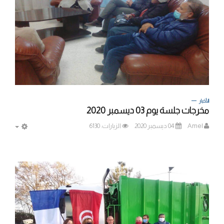
الأخبار
مخرجات جلسة يوم 03 ديسمبر 2020
Amel
04 ديسمبر 2020
الزيارات: 6130
MPTY