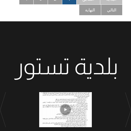
التالي
النهاية
بلدية تستور