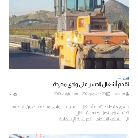
الأخبار
تقدم أشغال الجسر على وادي مجردة
salem
20 ديسمبر 2021
الزيارات: 2910
MPTY
بنسق متصاعد.تتقدم أشغال الجسر على وادي مجردة بالطريق الجهوية
131 بتستور لتصل هذه الأشغال
إلى التغليف السطحي بالخرسانة الإسفلتية .