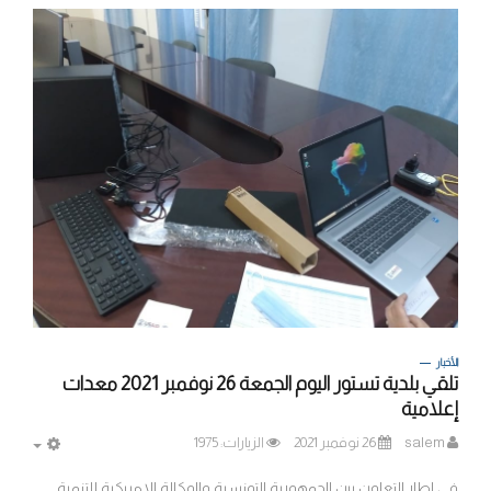
الأخبار
تلقي بلدية تستور اليوم الجمعة 26 نوفمبر 2021 معدات
إعلامية
salem
26 نوفمبر 2021
الزيارات: 1975
MPTY
في اطار التعاون بين الجمهورية التونسية والوكالة الامريكية للتنمية