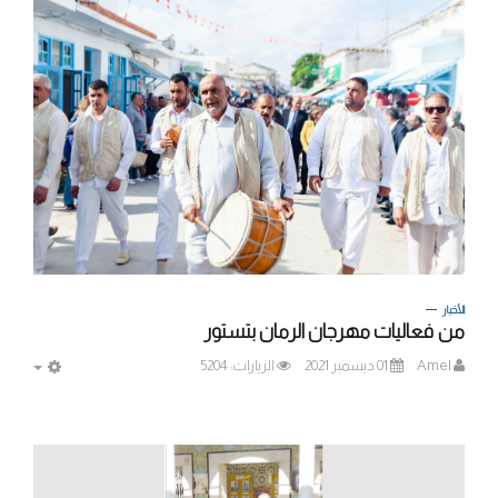
الأخبار
من فعاليات مهرجان الرمان بتستور
Amel
01 ديسمبر 2021
الزيارات: 5204
MPTY