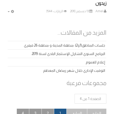
زيدون
Amel
13 ديسمبر 2018
الزيارات: 3544
MPTY
المزيد من المقالات...
جلسات المناطق(1و2): منطقة المدينة و منطقة 26 فيفري
البرنامج السنوي التشاركي للإستثمار البلدي لسنة 2019
إعلام للعموم
التوقيت الإداري خلال شهر رمضان المعظم
مجموعات فرعية
الصفحة 1 من 4
البداية
السابق
1
2
3
4