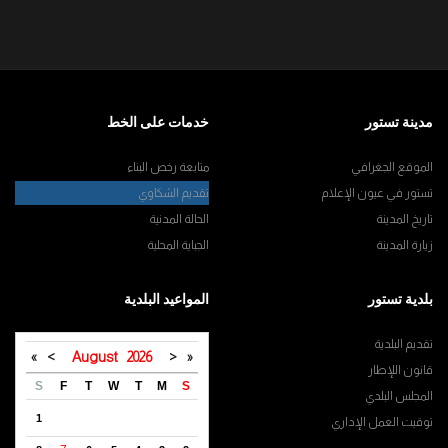
مدينة تستور
خدمات على الخط
الموقع الجغرافي
متابعة رخص البناء
تستور في عيون الإعلام
تقديم الشكاوي
تاريخ المدينة
الحالة المدنية
زيارة المدينة
الجباية المحلية
بلدية تستور
المواعيد البلدية
تقديم البلدية
»
>
August
2026
<
«
قانون اللإطار
S
F
T
W
T
M
S
المجلس البلدي
1
توقيت العمل الإداري