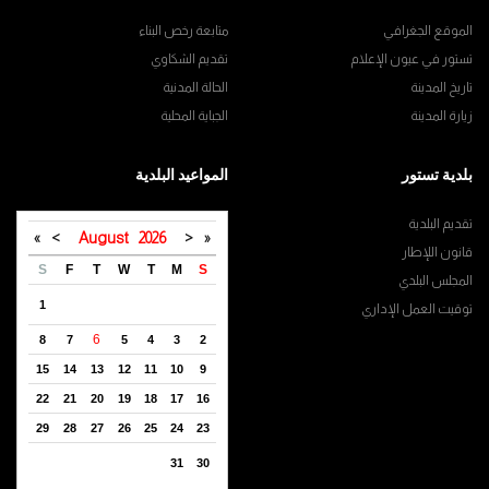
الموقع الجغرافي
متابعة رخص البناء
تستور في عيون الإعلام
تقديم الشكاوي
تاريخ المدينة
الحالة المدنية
زيارة المدينة
الجباية المحلية
بلدية تستور
المواعيد البلدية
تقديم البلدية
»
>
August
2026
<
«
قانون اللإطار
S
F
T
W
T
M
S
المجلس البلدي
1
توقيت العمل الإداري
6
8
7
5
4
3
2
15
14
13
12
11
10
9
22
21
20
19
18
17
16
29
28
27
26
25
24
23
31
30