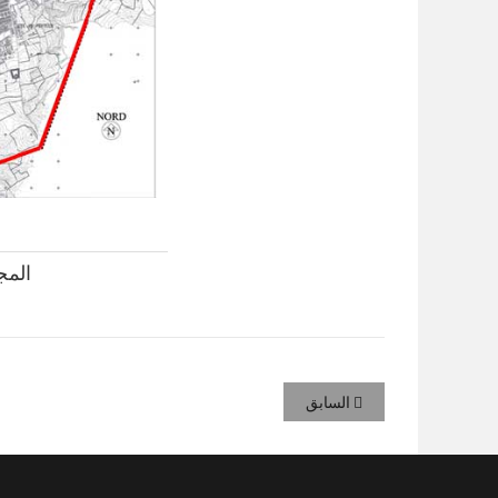
المجا
السابق