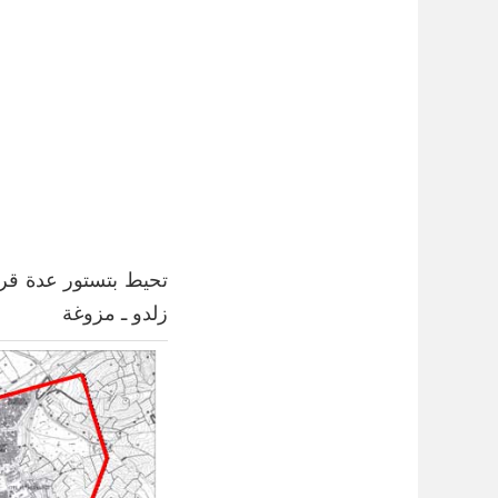
تحيط بتستور عدة قرى 
زلدو ـ مزوغة