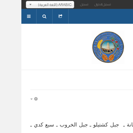
ARABIC (اللغة العربية)
تسجيل الدخول
تسجيل
EMPTY
انة ـ جبل كشتيلو ـ جبل الخروب ـ سبع كدي ـ