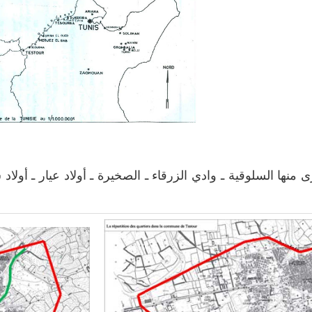
منها السلوقية ـ وادي الزرقاء ـ الصخيرة ـ أولاد عيار ـ أولا