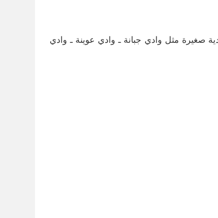
ية صغيرة مثل وادي جبانة ـ وادي عوينة ـ وادي