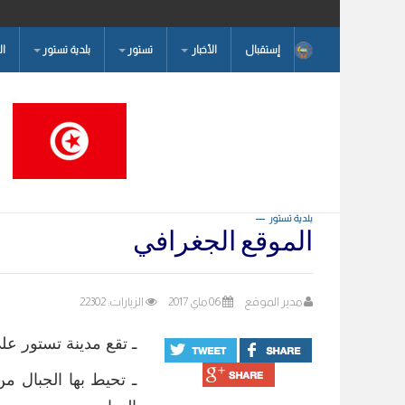
إستقبال
الأخبار
تستور
بلدية تستور
ا
البحث...
بلدية تستور
الموقع الجغرافي
مدير الموقع
06 ماي 2017
الزيارات: 22302
ـ تقع مدينة تستور على ربو
ـ تحيط بها الجبال م