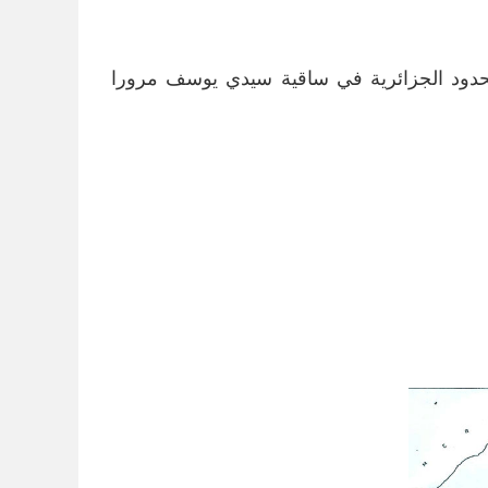
ية رقم 5 الرابطة بين العاصمة والحدود الجزائرية في ساقية سيدي يوسف مرورا