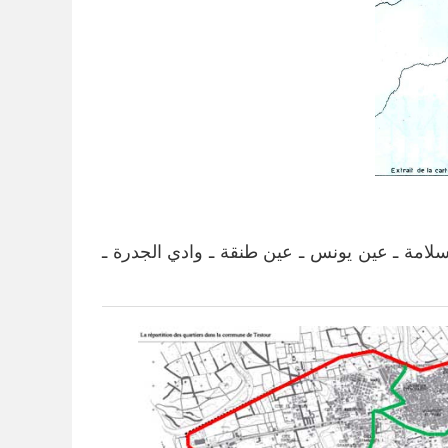
د سلامة ـ عين يونس ـ عين طنقة ـ وادي الجدرة ـ