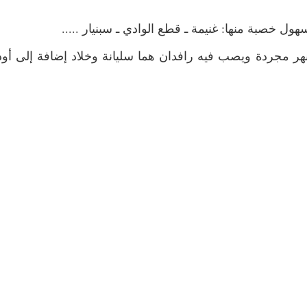
سهول خصبة منها: غنيمة ـ قطع الوادي ـ سبنيار .....
نهر مجردة ويصب فيه رافدان هما سليانة وخلاد إضافة إلى أود