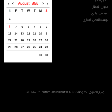
تقديم البلدية
»
>
August
2026
<
«
قانون اللإطار
S
F
T
W
T
M
S
المجلس البلدي
1
توقيت العمل الإداري
8
7
6
5
4
3
2
15
14
13
12
11
10
9
22
21
20
19
18
17
16
29
28
27
26
25
24
23
31
30
جميع الحقوق محفوظة communetestour.tn © 2017. صممه
G S I
.