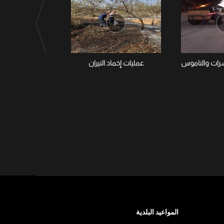
شرات والناموس
عمليات إخماد النيران
تواصل بلدية تستور
الحشرات وا
المواعيد البلدية