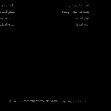
الموقع الجغرافي
متابعة رخص ال
تستور في عيون الإعلام
تقديم الشكاو
تاريخ المدينة
الحالة المدنية
زيارة المدينة
الجباية المحلية
جميع الحقوق محفوظة communetestour.tn © 2017. صممه
G S I
.