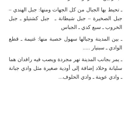
ـ تحيط بها الجبال من كل الجهات ومنها: جبل الهندي –
جبل الصخيرة – جبل شيطانة ـ جبل كشتيلو ـ جبل
الخروب ـ سبع كدي ـ الجباس
ـ بين المدينة وجبالها سهول خصبة منها: غنيمة ـ قطع
الوادي ـ سبنيار .....
ـ يمر بجانب المدينة نهر مجردة ويصب فيه رافدان هما
سليانة وخلاد إضافة إلى أودية صغيرة مثل وادي جبانة
ـ وادي عوينة ـ وادي الحلوف...