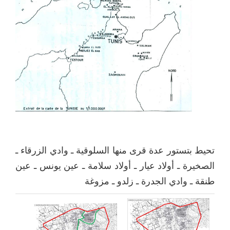
تحيط بتستور عدة قرى منها السلوقية ـ وادي الزرقاء ـ
الصخيرة ـ أولاد عيار ـ أولاد سلامة ـ عين يونس ـ عين
طنقة ـ وادي الجدرة ـ زلدو ـ مزوغة