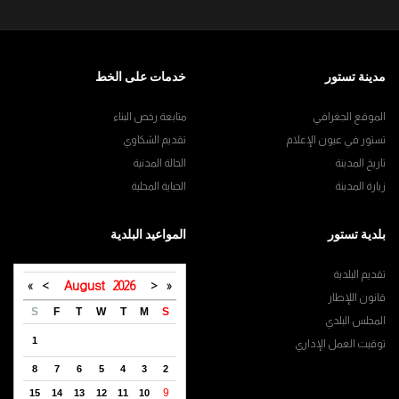
مدينة تستور
خدمات على الخط
الموقع الجغرافي
متابعة رخص البناء
تستور في عيون الإعلام
تقديم الشكاوي
تاريخ المدينة
الحالة المدنية
زيارة المدينة
الجباية المحلية
بلدية تستور
المواعيد البلدية
تقديم البلدية
»
>
August
2026
<
«
قانون اللإطار
S
F
T
W
T
M
S
المجلس البلدي
1
توقيت العمل الإداري
8
7
6
5
4
3
2
9
15
14
13
12
11
10