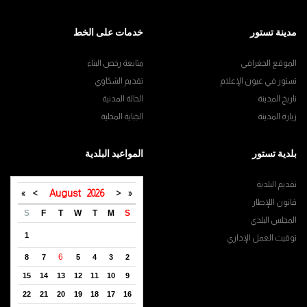
مدينة تستور
خدمات على الخط
الموقع الجغرافي
متابعة رخص البناء
تستور في عيون الإعلام
تقديم الشكاوي
تاريخ المدينة
الحالة المدنية
زيارة المدينة
الجباية المحلية
بلدية تستور
المواعيد البلدية
تقديم البلدية
»
>
August
2026
<
«
قانون اللإطار
S
F
T
W
T
M
S
المجلس البلدي
1
توقيت العمل الإداري
6
8
7
5
4
3
2
15
14
13
12
11
10
9
22
21
20
19
18
17
16