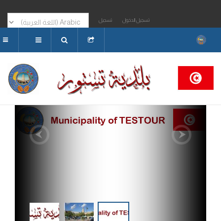
با بكم بموقع واب بلدية تستور
تسجيل الدخول
تسجيل
البحث...