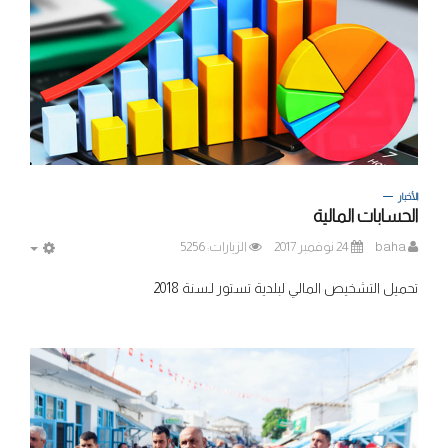
الأخبار
الحسابات المالية
baha
24 نوفمبر 2017
الزيارات: 5256
MPTY
تحميل التشخيص المالي لبلدية تستور لـسنة 2018