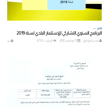
الأخبار
البرنامج السنوي التشاركي للإستثمار البلدي لسنة 2019
مدير الموقع
17 نوفمبر 2018
الزيارات: 6753
MPTY