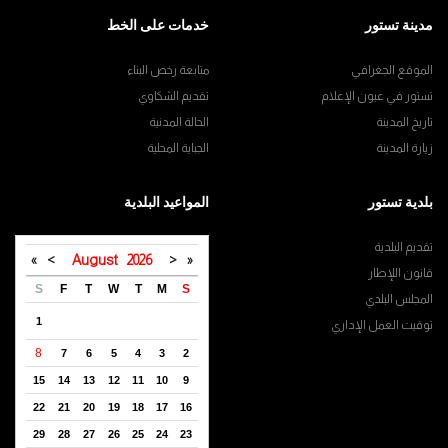
مدينة تستور
خدمات على الخط
الموقع الجغرافي
متابعة رخص البناء
تستور في عيون الإعلام
تقديم الشكاوي
تاريخ المدينة
الحالة المدنية
زيارة المدينة
الجباية المحلية
بلدية تستور
المواعيد البلدية
تقديم البلدية
»
>
August
2026
<
«
قانون اللإطار
S
F
T
W
T
M
S
المجلس البلدي
1
توقيت العمل الإداري
8
7
6
5
4
3
2
15
14
13
12
11
10
9
22
21
20
19
18
17
16
29
28
27
26
25
24
23