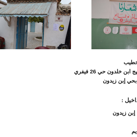
لخطيب
بن خلدون حي 26 فيفري
حي إبن زيدون
اخيل :
يم