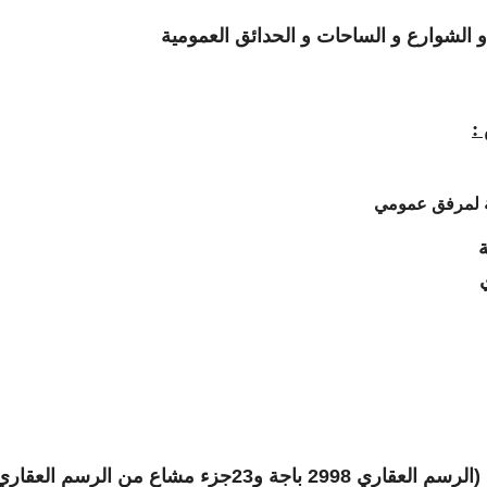
:
ة لمرفق عمومي
ة
 و23جزء مشاع من الرسم العقاري 3920 باجة)