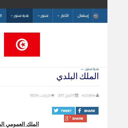
إستقبال
الأخبار
تستور
بلدية تستور
ا
البحث...
بلدية تستور
الملك البلدي
ezzdine
07 ماي 2017
الزيارات: 16856
الملك العمومي الب