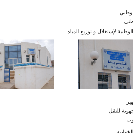
وطني
طني
طنية لإستغلال و توزيع المياه
ير
هوية للنقل
وب
لشبابية