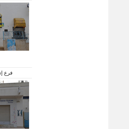
فرع إت