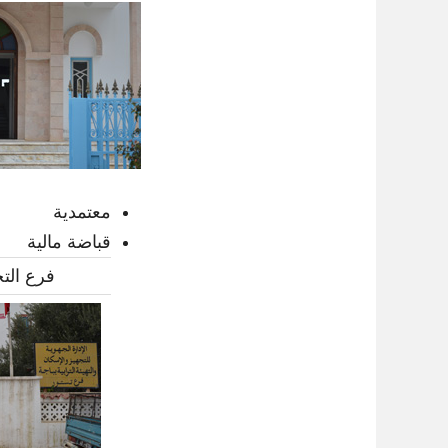
معتمدية
قباضة مالية
فرع التج