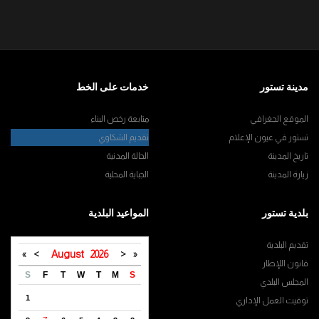
مدينة تستور
خدمات على الخط
الموقع الجغرافي
متابعة رخص البناء
تستور في عيون الإعلام
تقديم الشكاوي
تاريخ المدينة
الحالة المدنية
زيارة المدينة
الجباية المحلية
بلدية تستور
المواعيد البلدية
تقديم البلدية
»
>
August
2026
<
«
قانون اللإطار
S
F
T
W
T
M
S
المجلس البلدي
1
توقيت العمل الإداري