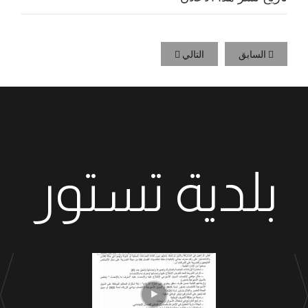
السابق
التالي
بلدية تستور