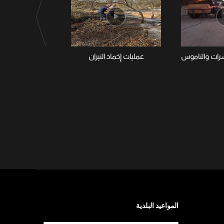
شرات والناموس
عمليات إخماد النيران
تواصل بلدية تستور
الحشرات وا
المواعيد البلدية