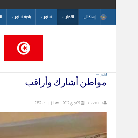
إستقبال
الأخبار
تستور
بلدية تستور
ا
البحث...
الأخبار
مواطن أشارك وأراقب
ezzdine
09 ماي 2017
الزيارات: 2337