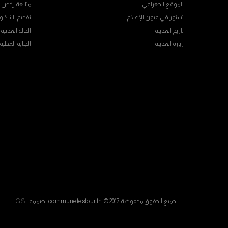
الموقع الجغرافي
متابعة رخص ال
تستور في عيون الإعلام
تقديم الشكاو
تاريخ المدينة
الحالة المدنية
زيارة المدينة
الجباية المحلية
جميع الحقوق محفوظة communetestour.tn © 2017. صممه
G S I
.