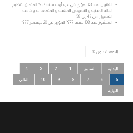
القانون عدد 03 المؤرخ في غرة أوت سنة 1957 المتعلق بتنظيم
الحالة المدنية و النصوص المنقحة و المتممة له و خاصة
الفصول من 43 إلى 58
المنشور عدد 108 لسنة 1977 المؤرخ في 20 ديسمبر 1977
الصفحة 5 من 10
البداية
السابق
1
2
3
4
5
6
7
8
9
10
التالي
النهاية