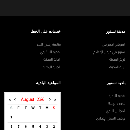
مدينة تستور
خدمات على الخط
الموقع الجغرافي
متابعة رخص البناء
تستور في عيون الإعلام
تقديم الشكاوي
تاريخ المدينة
الحالة المدنية
زيارة المدينة
الجباية المحلية
بلدية تستور
المواعيد البلدية
تقديم البلدية
»
>
August
2026
<
«
قانون اللإطار
S
F
T
W
T
M
S
المجلس البلدي
1
توقيت العمل الإداري
8
7
6
5
4
3
2