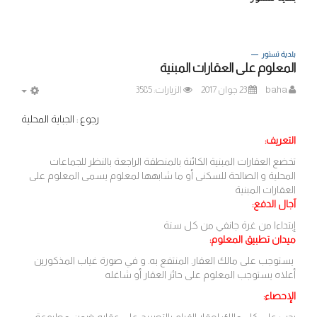
بلدية تستور
المعلوم على العقارات المبنية
baha
23 جوان 2017
الزيارات: 3585
MPTY
رجوع : الجباية المحلية
التعريف:
تخضع العقارات المبنية الكائنة بالمنطقة الراجعة بالنظر للجماعات
المحلية و الصالحة للسكنى أو ما شابهها لمعلوم يسمى المعلوم على
العقارات المبنية
آجال الدفع:
إبتداءا من غرة جانفي من كل سنة
ميدان تطبيق المعلوم:
يستوجب على مالك العقار. المنتفع به. و في صورة غياب المذكورين
أعلاه يستوجب المعلوم على حائز العقار أو شاغله
الإحصاء: