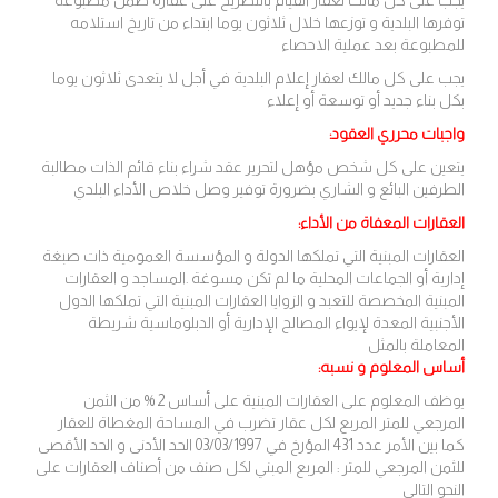
يجب على كل مالك لعقار القيام بالتصريح على عقاره ضمن مطبوعة
توفرها البلدية و توزعها خلال ثلاثون يوما ابتداء من تاريخ استلامه
للمطبوعة بعد عملية الاحصاء
يجب على كل مالك لعقار إعلام البلدية في أجل لا يتعدى ثلاثون يوما
بكل بناء جديد أو توسعة أو إعلاء
واجبات محرري العقود:
يتعين على كل شخص مؤهل لتحرير عقد شراء بناء قائم الذات مطالبة
الطرفين البائع و الشاري بضرورة توفير وصل خلاص الأداء البلدي
العقارات المعفاة من الأداء:
العقارات المبنية التي تملكها الدولة و المؤسسة العمومية ذات صبغة
إدارية أو الجماعات المحلية ما لم تكن مسوغة .المساجد و العقارات
المبنية المخصصة للتعبد و الزوايا العقارات المبنية التي تملكها الدول
الأجنبية المعدة لإيواء المصالح الإدارية أو الدبلوماسية شريطة
المعاملة بالمثل
أساس المعلوم و نسبه:
يوظف المعلوم على العقارات المبنية على أساس 2 % من الثمن
المرجعي للمتر المربع لكل عقار تضرب في المساحة المغطاة للعقار
كما بين الأمر عدد 431 المؤرخ في 03/03/1997 الحد الأدنى و الحد الأقصى
للثمن المرجعي للمتر : المربع المبني لكل صنف من أصناف العقارات على
النحو التالي