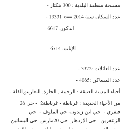
مسلحة منطقة البلدية : 300 هكتار -
عدد السكان سنة 2014 ==> 13331 -
الذكور: 6617
الإناث: 6714
عدد العائلات :3372 -
عدد المساكن :4065 -
أحياء المدينة العتيقة : الرحيبة , الحارة, التغارينو,الفلة -
من الأحياء الجديدة : غرناطة - غرناطة2 - حي 26
فيفري - حي ابن زيدون- حي الملوف - حي
الزعفرين - حي الإزدهار- حي 20مارس- حي البساتين
- حي النسيم – حي سبينيار- حي مالك –-- حي الاندلس