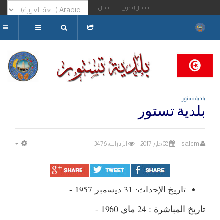
تسجيل الدخول
تسجيل
البحث...
بلدية تستور
بلدية تستور
salem
08 ماي 2017
الزيارات: 3476
MPTY
تاريخ الإحداث: 31 ديسمبر 1957 -
تاريخ المباشرة : 24 ماي 1960 -