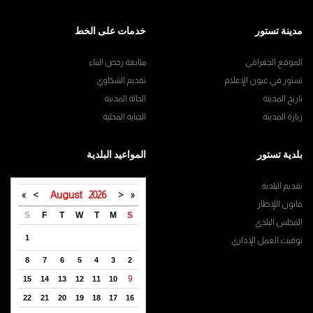
مدينة تستور
خدمات على الخط
الموقع الجغرافي
متابعة رخص البناء
تستور في عيون الإعلام
تقديم الشكاوي
تاريخ المدينة
الحالة المدنية
زيارة المدينة
الجباية المحلية
بلدية تستور
المواعيد البلدية
تقديم البلدية
»
>
August
2026
<
«
قانون اللإطار
S
F
T
W
T
M
S
المجلس البلدي
1
توقيت العمل الإداري
8
7
6
5
4
3
2
9
15
14
13
12
11
10
22
21
20
19
18
17
16