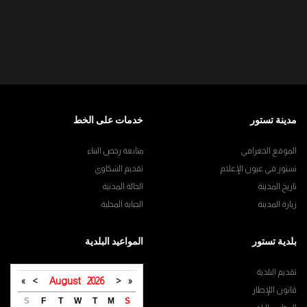
مدينة تستور
خدمات على الخط
الموقع الجغرافي
متابعة رخص البناء
تستور في عيون الإعلام
تقديم الشكاوي
تاريخ المدينة
الحالة المدنية
زيارة المدينة
الجباية المحلية
بلدية تستور
المواعيد البلدية
تقديم البلدية
»
>
August
2026
<
«
قانون اللإطار
S
F
T
W
T
M
S