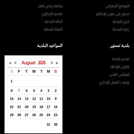
الموقع الجغرافي
متابعة رخص البناء
تستور في عيون الإعلام
تقديم الشكاوي
تاريخ المدينة
الحالة المدنية
زيارة المدينة
الجباية المحلية
بلدية تستور
المواعيد البلدية
تقديم البلدية
»
>
August
2026
<
«
قانون اللإطار
S
F
T
W
T
M
S
المجلس البلدي
1
توقيت العمل الإداري
7
8
6
5
4
3
2
15
14
13
12
11
10
9
22
21
20
19
18
17
16
29
28
27
26
25
24
23
31
30