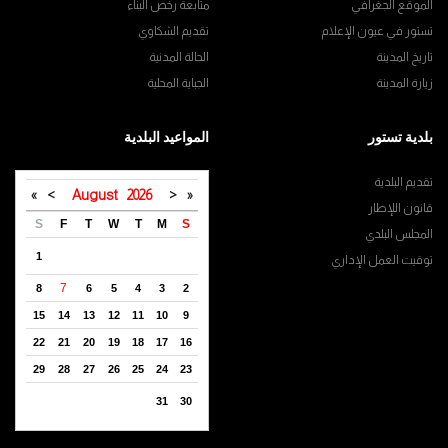
الموقع الجغرافي
متابعة رخص البناء
تستور في عيون الإعلام
تقديم الشكاوي
تاريخ المدينة
الحالة المدنية
زيارة المدينة
الجباية المحلية
بلدية تستور
المواعيد البلدية
تقديم البلدية
»
>
August
2026
<
«
قانون اللإطار
S
F
T
W
T
M
S
المجلس البلدي
1
توقيت العمل الإداري
7
8
6
5
4
3
2
15
14
13
12
11
10
9
22
21
20
19
18
17
16
29
28
27
26
25
24
23
31
30