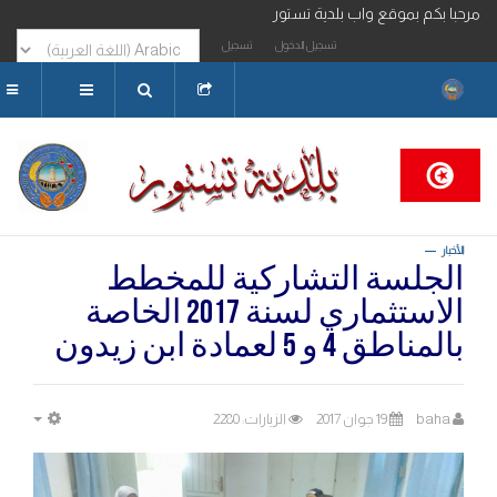
بموقع واب بلدية تستور
تسجيل الدخول
تسجيل
البحث...
الأخبار
الجلسة التشاركية للمخطط
الاستثماري لسنة 2017 الخاصة
بالمناطق 4 و 5 لعمادة ابن زيدون
baha
19 جوان 2017
الزيارات: 2280
MPTY