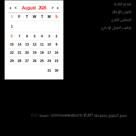
تقديم البلدية
»
>
August
2026
<
«
قانون اللإطار
S
F
T
W
T
M
S
المجلس البلدي
1
توقيت العمل الإداري
8
7
6
5
4
3
2
15
14
13
12
11
10
9
22
21
20
19
18
17
16
29
28
27
26
25
24
23
31
30
جميع الحقوق محفوظة communetestour.tn © 2017. صممه
G S I
.