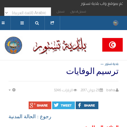
مرحبا بكم بموقع واب بلدية تستور
تسجيل الدخول
تسجيل
البحث...
بلدية تستور
ترسيم الوفايات
baha
23 جوان 2017
الزيارات: 3246
MPTY
رجوع : الحالة المدنية