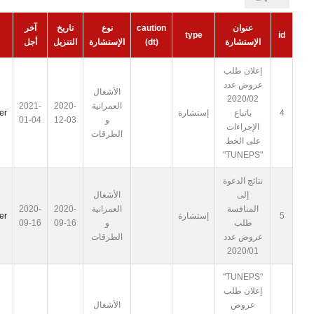
عنوان
caution
نوع
تاريخ
آخر
type
id
الإستشارة
(dt)
الإستشارة
التنزيل
أجل
إعلان طلب
عروض عدد
الأشغال
2020/02
العمرانية
2020-
2021-
4
باتباع
إستشارة
er
و
12-03
01-04
الإجراءات
الطرقات
على الخط
"TUNEPS"
نتائج الدعوة
إلى
الأشغال
المنافسة
العمرانية
2020-
2020-
5
إستشارة
er
طلب
و
09-16
09-16
عروض عدد
الطرقات
2020/01
"TUNEPS"
إعلان طلب
عروض
الأشغال