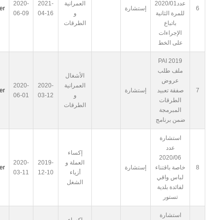
عدد2020/01
العمرانية
2021-
2020-
6
إستشارة
er
للمرة الثانية
و
04-16
06-09
باتباع
الطرقات
الإجراءات
على الخط
2019 PAI
ملف طلب
الأشغال
عروض
العمرانية
2020-
2020-
7
صفقة تعبيد
إستشارة
er
و
03-12
06-01
الطرقات
الطرقات
المبرمجة
ضمن برنامج
استشارة
عدد
إكساء
2020/06
العملة و
2019-
2020-
8
خاصة باقتناء
إستشارة
er
أزياء
12-10
03-11
لباس واقي
الشغل
لفائدة بلدية
تستور
استشارة