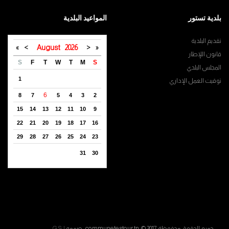
بلدية تستور
المواعيد البلدية
تقديم البلدية
»
>
August
2026
<
«
قانون اللإطار
S
F
T
W
T
M
S
المجلس البلدي
1
توقيت العمل الإداري
6
8
7
5
4
3
2
15
14
13
12
11
10
9
22
21
20
19
18
17
16
29
28
27
26
25
24
23
31
30
جميع الحقوق محفوظة communetestour.tn © 2017. صممه
G S I
.