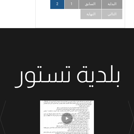
البداية
السابق
1
2
التالي
النهاية
بلدية تستور