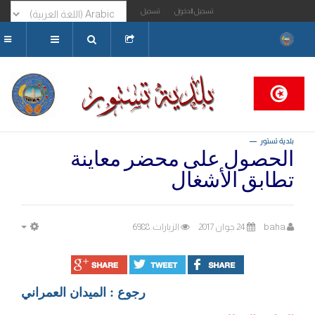
تسجيل الدخول
تسجيل
البحث...
بلدية تستور
الحصول على محضر معاينة
تطابق الأشغال
baha
24 جوان 2017
الزيارات: 6988
MPTY
رجوع : الميدان العمراني