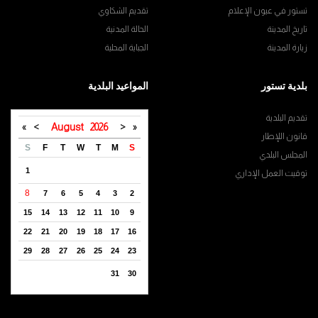
تستور في عيون الإعلام
تقديم الشكاوي
تاريخ المدينة
الحالة المدنية
زيارة المدينة
الجباية المحلية
بلدية تستور
المواعيد البلدية
تقديم البلدية
»
>
August
2026
<
«
قانون اللإطار
S
F
T
W
T
M
S
المجلس البلدي
1
توقيت العمل الإداري
8
7
6
5
4
3
2
15
14
13
12
11
10
9
22
21
20
19
18
17
16
29
28
27
26
25
24
23
31
30