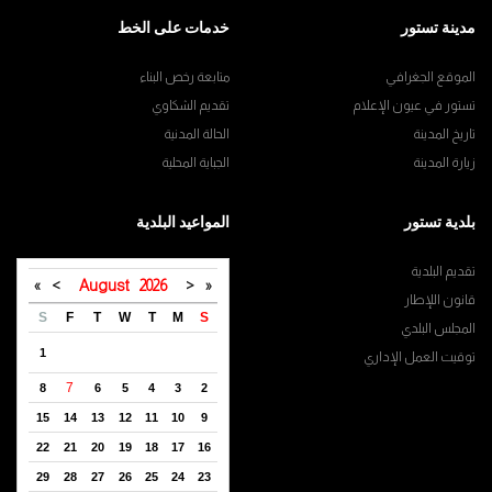
مدينة تستور
خدمات على الخط
الموقع الجغرافي
متابعة رخص البناء
تستور في عيون الإعلام
تقديم الشكاوي
تاريخ المدينة
الحالة المدنية
زيارة المدينة
الجباية المحلية
بلدية تستور
المواعيد البلدية
تقديم البلدية
»
>
August
2026
<
«
قانون اللإطار
S
F
T
W
T
M
S
المجلس البلدي
1
توقيت العمل الإداري
7
8
6
5
4
3
2
15
14
13
12
11
10
9
22
21
20
19
18
17
16
29
28
27
26
25
24
23