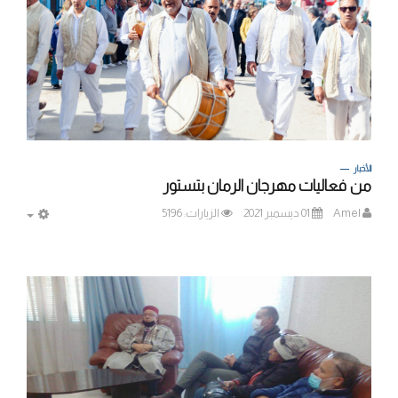
الأخبار
من فعاليات مهرجان الرمان بتستور
Amel
01 ديسمبر 2021
الزيارات: 5196
MPTY