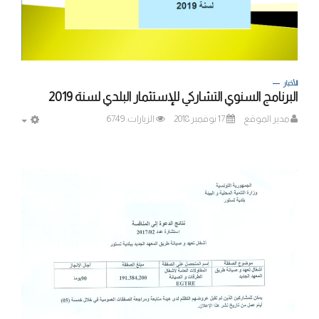
الأخبار
البرنامج السنوي التشاركي للإستثمار البلدي لسنة 2019
مدير الموقع
17 نوفمبر 2018
الزيارات: 6749
MPTY