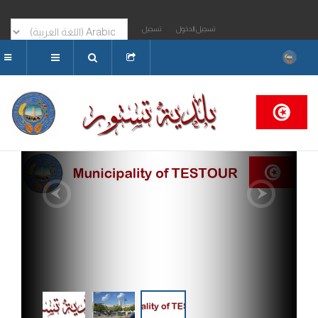
با بكم بموقع واب بلدية تستور
تسجيل الدخول
تسجيل
البحث...