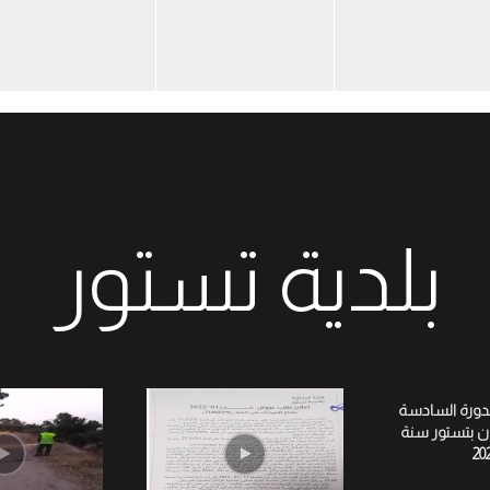
بلدية تستور
لدورة السادسة
ان بتستور سنة
20