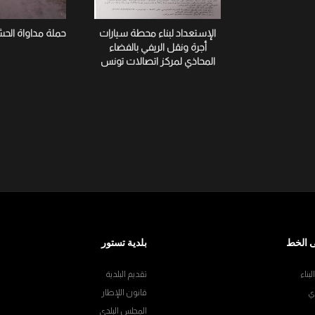
الإستعداد لبناء محطة سيارات
حملة مداواة الح
أجرة ونقل الريفي بالفضاء
المحاذي لمركز اتصالات تونس
 الخط
بلدية تستور
بناء
تقديم البلدية
ي
قانون اللإطار
المجلس البلدي