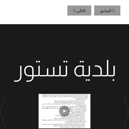
السابق
التالي
بلدية تستور