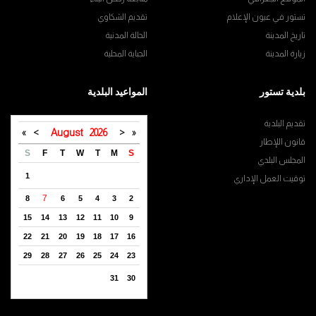
تستور في عيون الإعلام
تقديم الشكاوي
تاريخ المدينة
الحالة المدنية
زيارة المدينة
الجباية المحلية
بلدية تستور
المواعيد البلدية
تقديم البلدية
»
>
August
2026
<
«
قانون اللإطار
S
F
T
W
T
M
S
المجلس البلدي
1
توقيت العمل الإداري
7
8
6
5
4
3
2
15
14
13
12
11
10
9
22
21
20
19
18
17
16
29
28
27
26
25
24
23
31
30