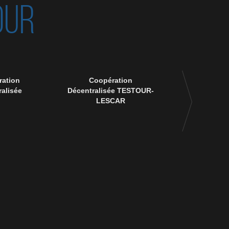
OUR
ation
Coopération
90 ème anniver
alisée
Décentralisée TESTOUR-
disparition 
LESCAR
Msik