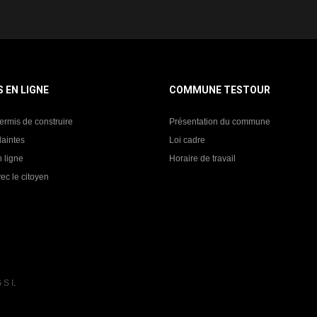
S EN LIGNE
COMMUNE TESTOUR
ermis de construire
Présentation du commune
laintes
Loi cadre
 ligne
Horaire de travail
ec le citoyen
 S I
.