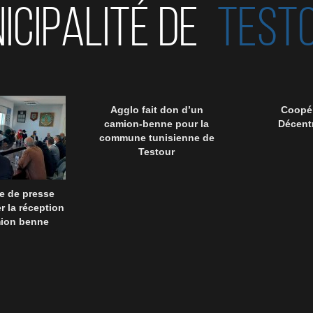
ICIPALITÉ DE
TEST
Agglo fait don d’un
Coopér
camion-benne pour la
Décentr
commune tunisienne de
Testour
e de presse
r la réception
mion benne