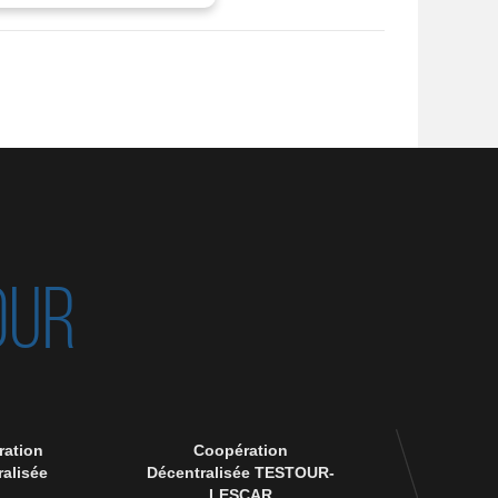
OUR
ation
Coopération
90 ème anniver
alisée
Décentralisée TESTOUR-
disparition 
LESCAR
Msik