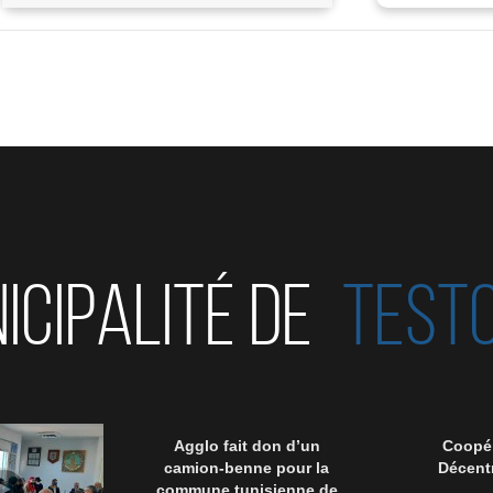
ICIPALITÉ DE
TEST
Agglo fait don d’un
Coopér
camion-benne pour la
Décentr
commune tunisienne de