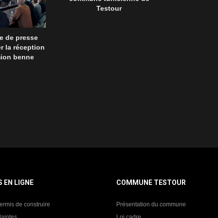
Testour
e de presse
r la réception
mion benne
S EN LIGNE
COMMUNE TESTOUR
ermis de construire
Présentation du commune
laintes
Loi cadre