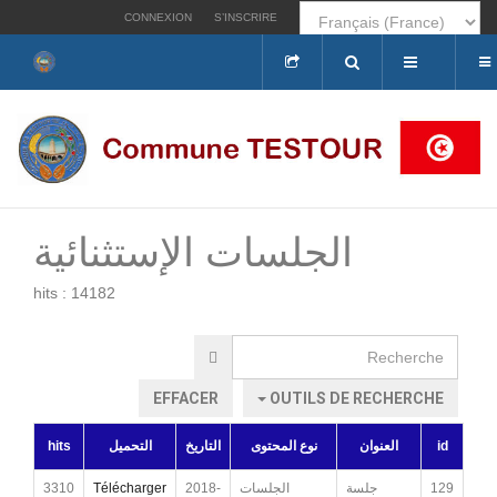
CONNEXION
S’INSCRIRE
Rechercher
الجلسات الإستثنائية
hits : 14182
Recherche
EFFACER
OUTILS DE RECHERCHE
hits
التحميل
التاريخ
نوع المحتوى
العنوان
id
3310
Télécharger
2018-
الجلسات
جلسة
129