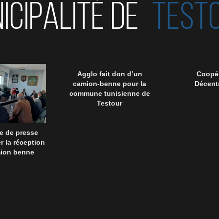
ICIPALITÉ DE
TEST
Agglo fait don d’un
Coopér
camion-benne pour la
Décentr
commune tunisienne de
Testour
e de presse
r la réception
mion benne