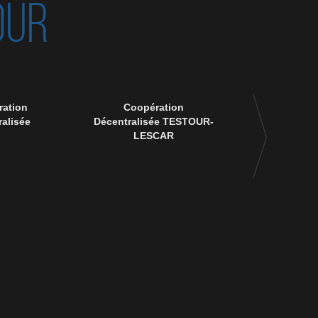
OUR
ation
Coopération
90 ème anniver
alisée
Décentralisée TESTOUR-
disparition 
LESCAR
Msik