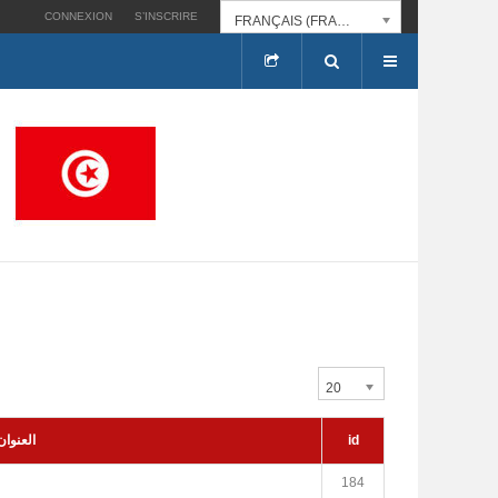
CONNEXION
S’INSCRIRE
FRANÇAIS (FRANCE)
20
العنوان
id
184