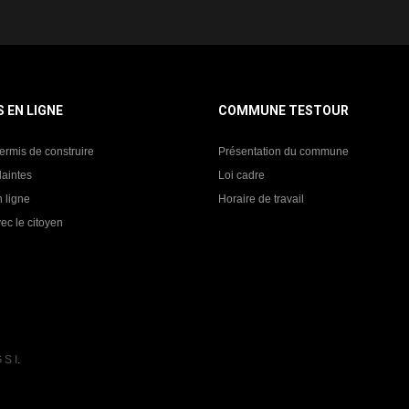
S EN LIGNE
COMMUNE TESTOUR
ermis de construire
Présentation du commune
laintes
Loi cadre
 ligne
Horaire de travail
ec le citoyen
 S I
.