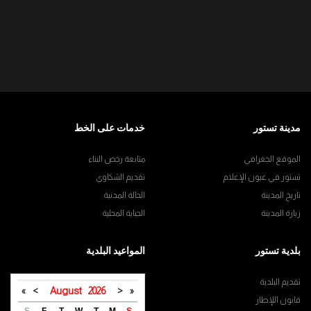
مدينة تستور
خدمات على الخط
الموقع الجغرافي
متابعة رخص البناء
تستور في عيون الإعلام
تقديم الشكاوي
تاريخ المدينة
الحالة المدنية
زيارة المدينة
الجباية المحلية
بلدية تستور
المواعيد البلدية
تقديم البلدية
»
>
August
2026
<
«
قانون اللإطار