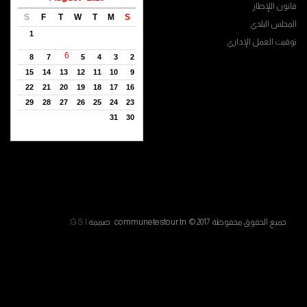
قانون اللإطار
S
F
T
W
T
M
S
المجلس البلدي
1
توقيت العمل الإداري
6
8
7
5
4
3
2
15
14
13
12
11
10
9
22
21
20
19
18
17
16
29
28
27
26
25
24
23
31
30
جميع الحقوق محفوظة communetestour.tn © 2017. صممه
G S I
.