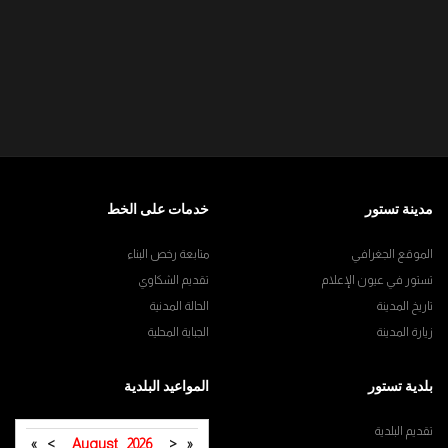
مدينة تستور
خدمات على الخط
الموقع الجغرافي
متابعة رخص البناء
تستور في عيون الإعلام
تقديم الشكاوي
تاريخ المدينة
الحالة المدنية
زيارة المدينة
الجباية المحلية
بلدية تستور
المواعيد البلدية
تقديم البلدية
»
>
August
2026
<
«