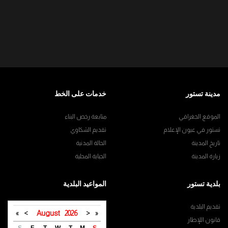
مدينة تستور
خدمات على الخط
الموقع الجغرافي
متابعة رخص البناء
تستور في عيون الإعلام
تقديم الشكاوي
تاريخ المدينة
الحالة المدنية
زيارة المدينة
الجباية المحلية
بلدية تستور
المواعيد البلدية
تقديم البلدية
»
>
August
2026
<
«
قانون اللإطار