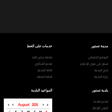
مدينة تستور
خدمات على الخط
الموقع الجغرافي
متابعة رخص البناء
تستور في عيون الإعلام
تقديم الشكاوي
تاريخ المدينة
الحالة المدنية
زيارة المدينة
الجباية المحلية
بلدية تستور
المواعيد البلدية
تقديم البلدية
»
>
August
2026
<
«
قانون اللإطار