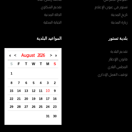
تستور في عيون الإعلام
تقديم الشكاوي
تاريخ المدينة
الحالة المدنية
زيارة المدينة
الجباية المحلية
بلدية تستور
المواعيد البلدية
تقديم البلدية
»
>
August
2026
<
«
قانون اللإطار
S
F
T
W
T
M
S
المجلس البلدي
1
توقيت العمل الإداري
8
7
6
5
4
3
2
10
15
14
13
12
11
9
22
21
20
19
18
17
16
29
28
27
26
25
24
23
31
30