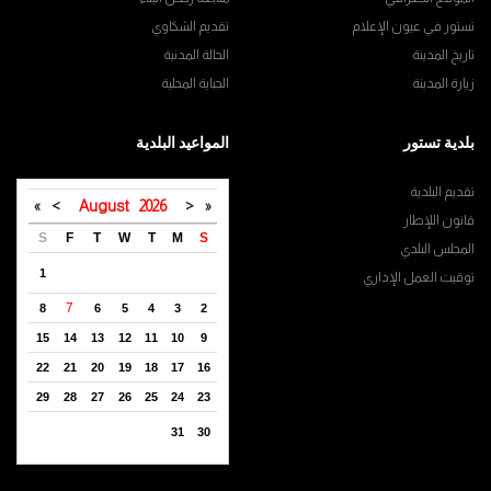
تستور في عيون الإعلام
تقديم الشكاوي
تاريخ المدينة
الحالة المدنية
زيارة المدينة
الجباية المحلية
بلدية تستور
المواعيد البلدية
تقديم البلدية
»
>
August
2026
<
«
قانون اللإطار
S
F
T
W
T
M
S
المجلس البلدي
1
توقيت العمل الإداري
7
8
6
5
4
3
2
15
14
13
12
11
10
9
22
21
20
19
18
17
16
29
28
27
26
25
24
23
31
30