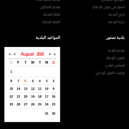
تستور في عيون الإعلام
تقديم الشكاوي
تاريخ المدينة
الحالة المدنية
زيارة المدينة
الجباية المحلية
بلدية تستور
المواعيد البلدية
تقديم البلدية
»
>
August
2026
<
«
قانون اللإطار
S
F
T
W
T
M
S
المجلس البلدي
1
توقيت العمل الإداري
6
8
7
5
4
3
2
15
14
13
12
11
10
9
22
21
20
19
18
17
16
29
28
27
26
25
24
23
31
30