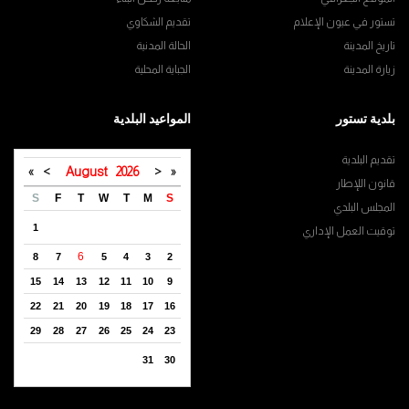
تستور في عيون الإعلام
تقديم الشكاوي
تاريخ المدينة
الحالة المدنية
زيارة المدينة
الجباية المحلية
بلدية تستور
المواعيد البلدية
تقديم البلدية
»
>
August
2026
<
«
قانون اللإطار
S
F
T
W
T
M
S
المجلس البلدي
1
توقيت العمل الإداري
6
8
7
5
4
3
2
15
14
13
12
11
10
9
22
21
20
19
18
17
16
29
28
27
26
25
24
23
31
30