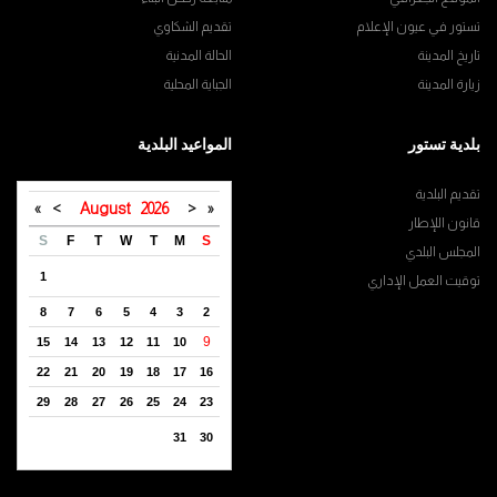
تستور في عيون الإعلام
تقديم الشكاوي
تاريخ المدينة
الحالة المدنية
زيارة المدينة
الجباية المحلية
بلدية تستور
المواعيد البلدية
تقديم البلدية
»
>
August
2026
<
«
قانون اللإطار
S
F
T
W
T
M
S
المجلس البلدي
1
توقيت العمل الإداري
8
7
6
5
4
3
2
9
15
14
13
12
11
10
22
21
20
19
18
17
16
29
28
27
26
25
24
23
31
30