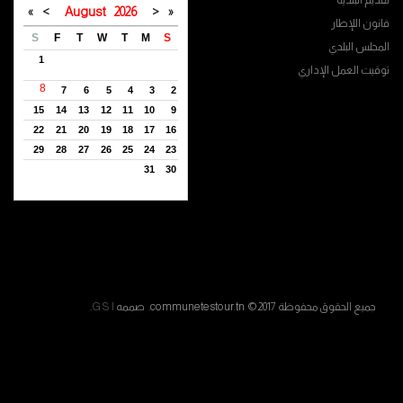
تقديم البلدية
»
>
August
2026
<
«
قانون اللإطار
S
F
T
W
T
M
S
المجلس البلدي
1
توقيت العمل الإداري
8
7
6
5
4
3
2
15
14
13
12
11
10
9
22
21
20
19
18
17
16
29
28
27
26
25
24
23
31
30
جميع الحقوق محفوظة communetestour.tn © 2017. صممه
G S I
.