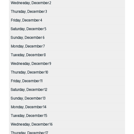
Wednesday,
December
2
Thursday,
December
3
Friday,
December
4
Saturday,
December
5
Sunday,
December
6
Monday,
December
7
Tuesday,
December
8
Wednesday,
December
9
Thursday,
December
10
Friday,
December
11
Saturday,
December
12
Sunday,
December
13
Monday,
December
14
Tuesday,
December
15
Wednesday,
December
16
Thursday,
December
17