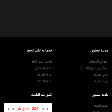
مدينة تستور
خدمات على الخط
الموقع الجغرافي
متابعة رخص البناء
تستور في عيون الإعلام
تقديم الشكاوي
تاريخ المدينة
الحالة المدنية
زيارة المدينة
الجباية المحلية
بلدية تستور
المواعيد البلدية
تقديم البلدية
»
>
August
2026
<
«