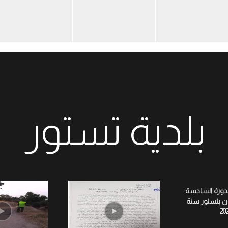
بلدية تستور
لدورة السادسة
ان بتستور سنة
20