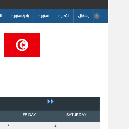
إستقبال
الأخبار
تستور
بلدية تستور
ا
البحث...
FRIDAY
SATURDAY
3
4