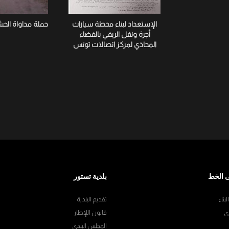
الإستعداد لبناء محطة سيارات
حملة مداواة الح
أجرة ونقل الريفي بالفضاء
المحاذي لمركز اتصالات تونس
 الخط
بلدية تستور
بناء
تقديم البلدية
ي
قانون اللإطار
المجلس البلدي