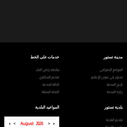
مدينة تستور
خدمات على الخط
الموقع الجغرافي
متابعة رخص البناء
تستور في عيون الإعلام
تقديم الشكاوي
تاريخ المدينة
الحالة المدنية
زيارة المدينة
الجباية المحلية
بلدية تستور
المواعيد البلدية
تقديم البلدية
»
>
August
2026
<
«