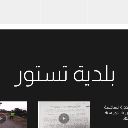
بلدية تستور
لدورة السادسة
ان بتستور سنة
20