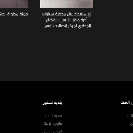
الإستعداد لبناء محطة سيارات
حملة مداواة الح
أجرة ونقل الريفي بالفضاء
المحاذي لمركز اتصالات تونس
 الخط
بلدية تستور
بناء
تقديم البلدية
ي
قانون اللإطار
المجلس البلدي