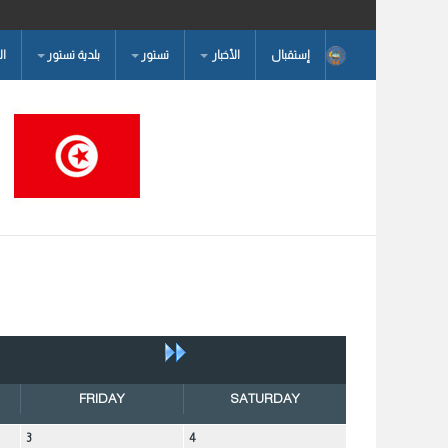
إستقبال
الأخبار
تستور
بلدية تستور
ا
البحث...
FRIDAY
SATURDAY
3
4