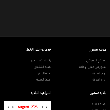
مدينة تستور
خدمات على الخط
الموقع الجغرافي
متابعة رخص البناء
تستور في عيون الإعلام
تقديم الشكاوي
تاريخ المدينة
الحالة المدنية
زيارة المدينة
الجباية المحلية
بلدية تستور
المواعيد البلدية
تقديم البلدية
»
>
August
2026
<
«