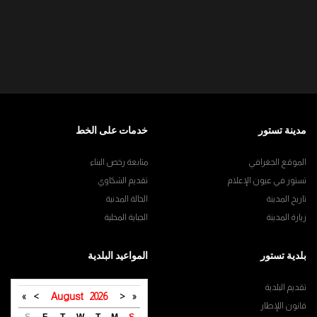
مدينة تستور
خدمات على الخط
الموقع الجغرافي
متابعة رخص البناء
تستور في عيون الإعلام
تقديم الشكاوي
تاريخ المدينة
الحالة المدنية
زيارة المدينة
الجباية المحلية
بلدية تستور
المواعيد البلدية
تقديم البلدية
»
>
August
2026
<
«
قانون اللإطار