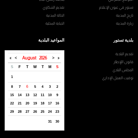
تستور في عيون الإعلام
تقديم الشكاوي
تاريخ المدينة
الحالة المدنية
زيارة المدينة
الجباية المحلية
بلدية تستور
المواعيد البلدية
تقديم البلدية
»
>
August
2026
<
«
قانون اللإطار
S
F
T
W
T
M
S
المجلس البلدي
1
توقيت العمل الإداري
6
8
7
5
4
3
2
15
14
13
12
11
10
9
22
21
20
19
18
17
16
29
28
27
26
25
24
23
31
30