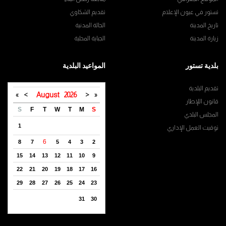
تستور في عيون الإعلام
تقديم الشكاوي
تاريخ المدينة
الحالة المدنية
زيارة المدينة
الجباية المحلية
بلدية تستور
المواعيد البلدية
تقديم البلدية
»
>
August
2026
<
«
قانون اللإطار
S
F
T
W
T
M
S
المجلس البلدي
1
توقيت العمل الإداري
6
8
7
5
4
3
2
15
14
13
12
11
10
9
22
21
20
19
18
17
16
29
28
27
26
25
24
23
31
30