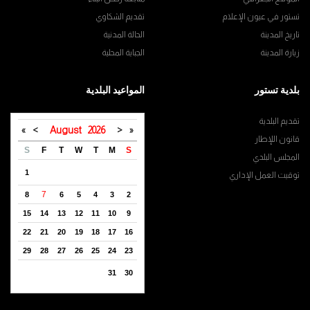
تستور في عيون الإعلام
تقديم الشكاوي
تاريخ المدينة
الحالة المدنية
زيارة المدينة
الجباية المحلية
بلدية تستور
المواعيد البلدية
تقديم البلدية
»
>
August
2026
<
«
قانون اللإطار
S
F
T
W
T
M
S
المجلس البلدي
1
توقيت العمل الإداري
7
8
6
5
4
3
2
15
14
13
12
11
10
9
22
21
20
19
18
17
16
29
28
27
26
25
24
23
31
30