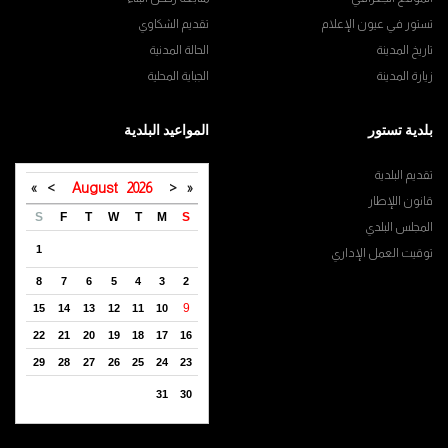
تستور في عيون الإعلام
تقديم الشكاوي
تاريخ المدينة
الحالة المدنية
زيارة المدينة
الجباية المحلية
بلدية تستور
المواعيد البلدية
تقديم البلدية
»
>
August
2026
<
«
قانون اللإطار
S
F
T
W
T
M
S
المجلس البلدي
1
توقيت العمل الإداري
8
7
6
5
4
3
2
9
15
14
13
12
11
10
22
21
20
19
18
17
16
29
28
27
26
25
24
23
31
30